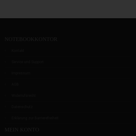
0
0
0
NOTEBOOKKONTOR
Kontakt
Service und Support
Impressum
AGB
Widerrufsrecht
Datenschutz
Erklärung zur Barrierefreiheit
MEIN KONTO