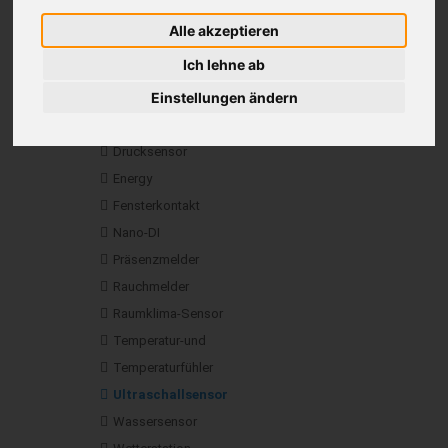
Netzteile
Alle akzeptieren
SD Karten, Micro SD
Ich lehne ab
Sensoren
Einstellungen ändern
1-Wire
Bewegungsmelder
Drucksensor
Energy
Fensterkontakt
Nano-DI
Präsenzmelder
Rauchmelder
Raumklima-Sensor
Temperatur-und
Temperaturfühler
Ultraschallsensor
Wassersensor