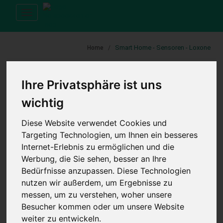
Toggle
navigation
Smart Home - Sensoren - Loxone
Home
Ihre Privatsphäre ist uns
KATEGORIE
wichtig
Loxone Smart Home
Diese Website verwendet Cookies und
Targeting Technologien, um Ihnen ein besseres
Aktoren
Internet-Erlebnis zu ermöglichen und die
Bedienung
Werbung, die Sie sehen, besser an Ihre
Beleuchtung
Bedürfnisse anzupassen. Diese Technologien
Card Reader
nutzen wir außerdem, um Ergebnisse zu
Erweiterungsmodule
messen, um zu verstehen, woher unsere
Installationszubehör
Besucher kommen oder um unsere Website
weiter zu entwickeln.
Lautsprecher