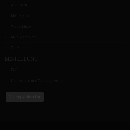
Anmelden
Mein Konto
Wunschliste
Mein Warenkorb
Zur Kasse
BESTELLUNG
FAQ
Lieferkosten und Zahlungsweisen
Vertrag wiederrufen