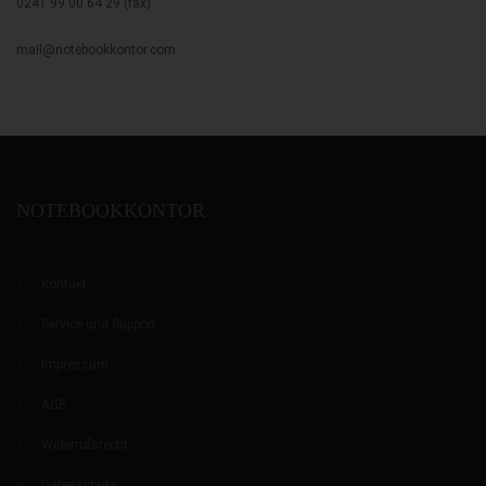
0241 99 00 64 29 (fax)
mail@notebookkontor.com
NOTEBOOKKONTOR
Kontakt
Service und Support
Impressum
AGB
Widerrufsrecht
Datenschutz