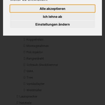
Aufbaubox
Betoneinbaubox
Alle akzeptieren
Einbaugehäuse
Ich lehne ab
Gehäuse
Einstellungen ändern
iPad-Wallmount
Klemme
Koppelrelais
Montagerahmen
PoE-Injektor
Rangierdraht
Schraub-Steckklemme
SMA
Tree
Ventiladapter
Weidmüller
Lautsprecher
Netzteile