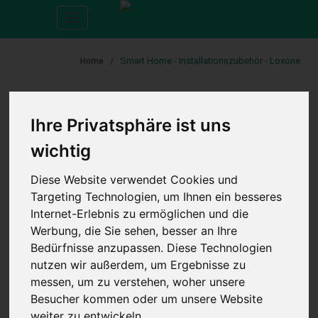
Toggle
navigation
Smart Home - Installationszubehör - Loxone
Home
KATEGORIE
Ihre Privatsphäre ist uns
wichtig
Loxone Smart Home
Diese Website verwendet Cookies und
Aktoren
Targeting Technologien, um Ihnen ein besseres
Bedienung
Internet-Erlebnis zu ermöglichen und die
Beleuchtung
Werbung, die Sie sehen, besser an Ihre
Bedürfnisse anzupassen. Diese Technologien
Card Reader
nutzen wir außerdem, um Ergebnisse zu
Erweiterungsmodule
messen, um zu verstehen, woher unsere
Installationszubehör
Besucher kommen oder um unsere Website
Adapter-Mitnehmer
weiter zu entwickeln.