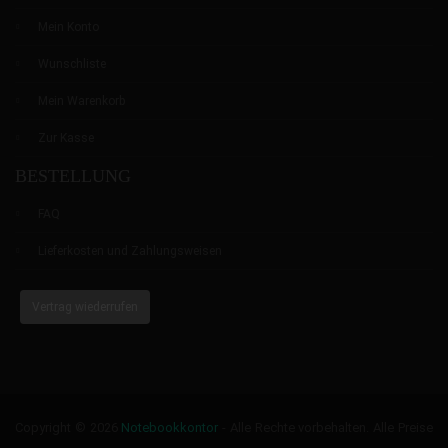
Mein Konto
Wunschliste
Mein Warenkorb
Zur Kasse
BESTELLUNG
FAQ
Lieferkosten und Zahlungsweisen
Vertrag wiederrufen
Copyright © 2026
Notebookkontor
- Alle Rechte vorbehalten. Alle Preise