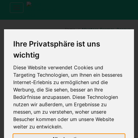
Toggle
navigation
Monitore, Beamer - Beamer
Home
Ihre Privatsphäre ist uns
wichtig
ANGEBOTE FILTERN NACH
Diese Website verwendet Cookies und
Filter werden geladen...
Targeting Technologien, um Ihnen ein besseres
Internet-Erlebnis zu ermöglichen und die
Werbung, die Sie sehen, besser an Ihre
Bedürfnisse anzupassen. Diese Technologien
Daten werden geladen...
nutzen wir außerdem, um Ergebnisse zu
messen, um zu verstehen, woher unsere
Besucher kommen oder um unsere Website
Sortieren
Zeige
1
weiter zu entwickeln.
Beliebtheit
24