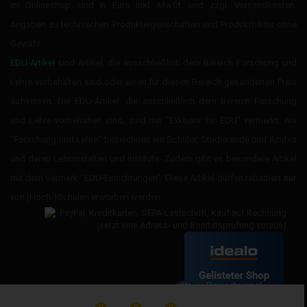
im Onlineshop sind in Euro inkl. MwSt. und zzgl. Versandkosten.
Angaben zu technischen Produkteigenschaften und Produktbilder ohne
Gewähr.
EDU-Artikel
sind Artikel, die ausschließlich dem Bereich Forschung und
Lehre vorbehalten sind oder einen für diesen Bereich gesonderten Preis
aufweisen. Die EDU-Artikel, die auschließlich dem Bereich Forschung
und Lehre vorbehalten sind, sind mit "Exklusiv für EDU" vermerkt. Als
"Forschung und Lehre" bezeichnen wir Schüler, Studierende und Azubis
und deren Lehranstalten und Institute. Zudem gibt es besondere Artikel
mit dem Vermerk "EDU-Einrichtungen". Diese Artikel dürfen rabattiert
nur
von (Hoch-)Schulen erworben werden.