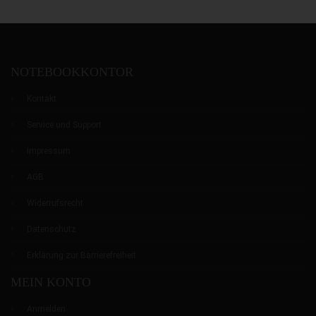
NOTEBOOKKONTOR
Kontakt
Service und Support
Impressum
AGB
Widerrufsrecht
0
0
0
Datenschutz
Erklärung zur Barrierefreiheit
MEIN KONTO
Anmelden